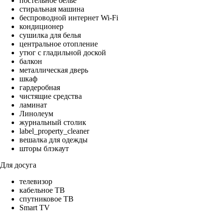
постельное бельё
стиральная машина
беспроводной интернет Wi-Fi
кондиционер
сушилка для белья
центральное отопление
утюг с гладильной доской
балкон
металлическая дверь
шкаф
гардеробная
чистящие средства
ламинат
Линолеум
журнальный столик
label_property_cleaner
вешалка для одежды
шторы блэкаут
Для досуга
телевизор
кабельное ТВ
спутниковое ТВ
Smart TV