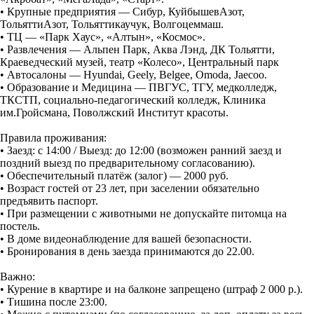
• Крупные предприятия — Сибур, КуйбышевАзот,
ТольяттиАзот, Тольяттикаучук, Волгоцеммаш.
• ТЦ — «Парк Хаус», «Алтын», «Космос».
• Развлечения — Альпен Парк, Аква Лэнд, ДК Тольятти,
Краеведческий музей, театр «Колесо», Центральный парк
• Автосалоны — Hyundai, Geely, Belgee, Omoda, Jaecoo.
• Образование и Медицина — ПВГУС, ТГУ, медколледж,
ТКСТП, социально-педагогический колледж, Клиника
им.Гройсмана, Поволжский Институт красоты.
Правила проживания:
• Заезд: с 14:00 / Выезд: до 12:00 (возможен ранний заезд и
поздний выезд по предварительному согласованию).
• Обеспечительный платёж (залог) — 2000 руб.
• Возраст гостей от 23 лет, при заселении обязательно
предъявить паспорт.
• При размещении с животными не допускайте питомца на
постель.
• В доме видеонаблюдение для вашей безопасности.
• Бронирования в день заезда принимаются до 22.00.
Важно:
• Курение в квартире и на балконе запрещено (штраф 2 000 р.).
• Тишина после 23:00.