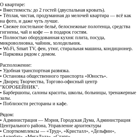
О квартире:
• Вместимость: до 2 гостей (двуспальная кровать).
• Тёплая, чистая, продуманная до мелочей квартира — всё как
на фото, и даже чуть лучше.
• Свежее постельное бельё, белоснежные полотенца, средства
гигиены, чай и кофе — в подарок гостям.
• Полностью оборудованная кухня: плита, посуда,
микроволновка, чайник, холодильник.
• Wi-Fi, Smаrt ТV, фен, утюг, стиральная машина, кондиционер.
• Парковка рядом с домом.
Расположение:
• Удoбнaя тpанспoртнaя pазвязкa.
• Остановка общественного транспорта «Юность».
• Дворец Творчества, Торгово-офисный центр
"КОРОБЕЙНИК".
• Барбершопы, салоны красоты, школы, больницы, тренажерные
залы.
• Поблизости рестораны и кафе.
Рядом:
• Администрация — Мэрия, Городская Дума, Администрация
Центрального района, Управление архитектуры
• Спорткомплексы — «Труд», «Кристалл», «Дельфин»,
«Акробат», «МегаЛада», «Старт».